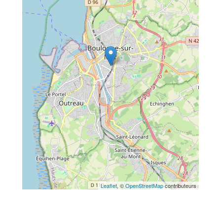
Leaflet
, ©
OpenStreetMap
contributeurs